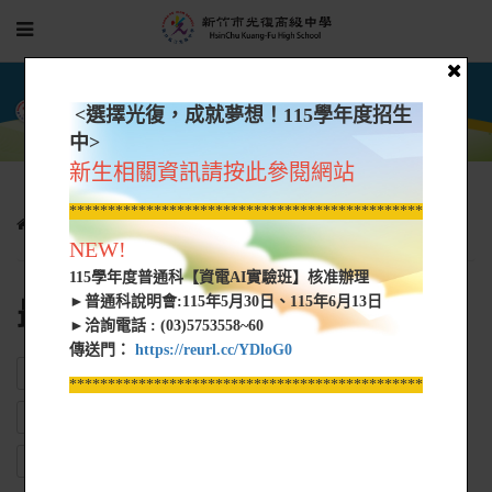
<選擇光復，成就夢想！115學年度招生
中>
新生相關資訊請按此參閱網站
*****************************************************
相關連結
最新公告
NEW!
115學年度普通科【資電AI實驗班】核准辦理
►普通科說明會:115年5月30日、115年6月13日
最新公告
►洽詢電話 : (03)5753558~60
傳送門：
https://reurl.cc/YDloG0
ALL
12年國民基本教育
教育會考、免試入學、升學簡章
*****************************************************
優異表現
升學輔導講座
國中新生
學雜費補助
校外獎助學金