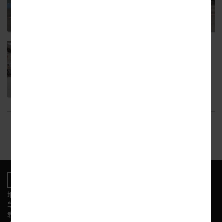
回上頁
地址:新竹市東區光復路二段153號
學校電話
教務處:(03) 575-3584 學務處:(03) 575-3564