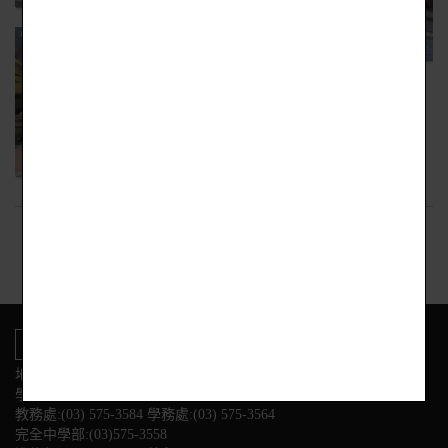
回上頁
地址:新竹市東區光復路二段153號
學校電話
教務處:(03) 575-3584 學務處:(03) 575-3564
完全中學部:(03)575-3558