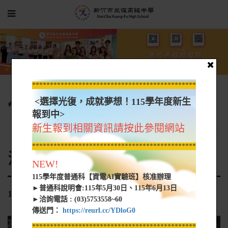
*****************************************************
<選擇光復，成就夢想！115學年度新生
光復新聞
各科活動花絮
活動花絮-應用外語學群
報到中>
106-1職場體驗-淡水106.11.09
新生報到相關資訊請按此參閱網站
*****************************************************
活動花絮-應用外語學群
NEW!
115學年度普通科【資電AI實驗班】核准辦理
►普通科說明會:115年5月30日、115年6月13日
106-1職場體驗-淡水106.11.09
►洽詢電話 : (03)5753558~60
傳送門：
https://reurl.cc/YDloG0
*****************************************************