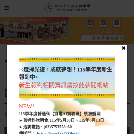
*****************************************************
行政單位
圖書館
國際教育
國際教育旅行活動照片
106學年-韓國教育旅行
<選擇光復，成就夢想！115學年度新生
報到中>
新生報到相關資訊請按此參閱網站
國際教育旅行活動照片
*****************************************************
NEW!
106學年-韓國教育旅行
115學年度普通科【資電AI實驗班】核准辦理
►普通科說明會:115年5月30日、115年6月13日
►洽詢電話 : (03)5753558~60
傳送門：
https://reurl.cc/YDloG0