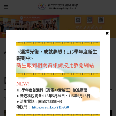
*****************************************************
<選擇光復，成就夢想！115學年度新生
行政單位
圖書館
國際教育
國際教育旅行活動照片
報到中>
103學年日本動漫團
新生報到相關資訊請按此參閱網站
*****************************************************
國際教育旅行活動照片
NEW!
115學年度普通科【資電AI實驗班】核准辦理
►普通科說明會:115年5月30日、115年6月13日
103學年日本動漫團
►洽詢電話 : (03)5753558~60
傳送門：
https://reurl.cc/YDloG0
*****************************************************