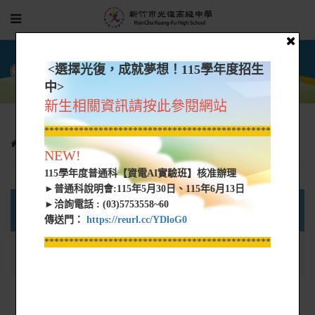
<選擇光復，成就夢想！115學年度招生
中>
新生相關資訊請按此參閱網站
*****************************************************
教學正常化專區
NEW!
115學年度普通科【資電AI實驗班】核准辦理
►普通科說明會:115年5月30日、115年6月13日
類
►洽詢電話 : (03)5753558~60
名稱
大小
型
傳送門：
https://reurl.cc/YDloG0
*****************************************************
439
114學年度國民中學正常教學學校自我檢核表
pdf
KB
新竹市私立光復高級中學定期評量命審題實施
pdf
92 KB
要點