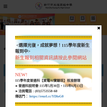
*****************************************************
<選擇光復，成就夢想！115學年度新生
專案特區
新生專區
招生科別介紹
報到中>
新生報到相關資訊請按此參閱網站
*****************************************************
高中部首頁
國中部首頁
新生專區
NEW!
115學年度普通科【資電AI實驗班】核准辦理
►普通科說明會:115年5月30日、115年6月13日
理想科系怎麼選呢------
►洽詢電話 : (03)5753558~60
傳送門：
https://reurl.cc/YDloG0
*****************************************************