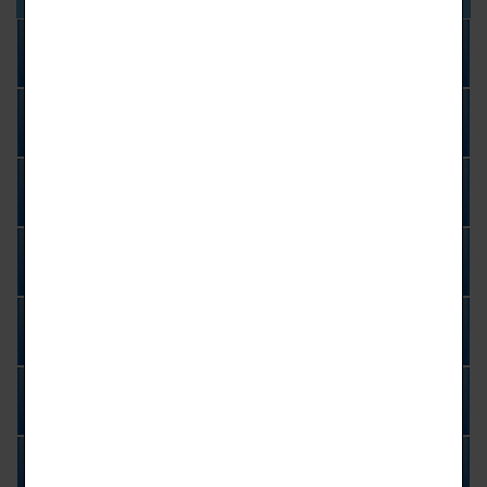
普通科
汽車科
資訊科
電機科
資料處理科
廣告設計科
多媒體設計科
室內設計科
幼兒保育科
時尚造型科
照顧服務科
應用英語科
應用日語科
餐飲管理科