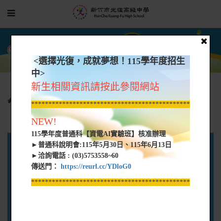
<選擇光復，成就夢想！115學年度招生
中>
新生相關資訊請按此參閱網站
升學榜單
*****************************************************
NEW!
115學年度普通科【資電AI實驗班】核准辦理
國中部首頁
最新公告
教材及考程查詢專區
►普通科說明會:115年5月30日、115年6月13日
►洽詢電話 : (03)5753558~60
傳送門：
https://reurl.cc/YDloG0
組織架構
招生資訊
教學活動
*****************************************************
教學正常化
升學資訊
藝文競賽
活動影音
學生手冊
升學榜單
行事曆
宣導專區